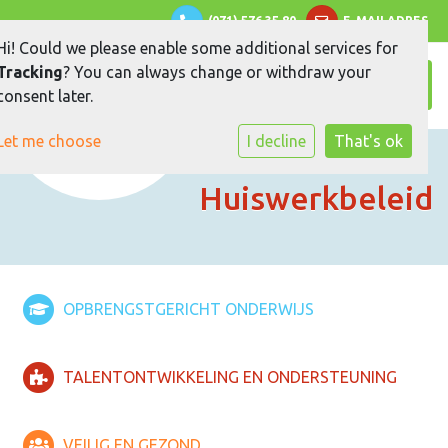
(071) 576 35 80
E-MAILADRES
Hi! Could we please enable some additional services for
Tracking
? You can always change or withdraw your
Toggle
consent later.
Let me choose
I decline
That's ok
Huiswerkbeleid
OPBRENGSTGERICHT ONDERWIJS
TALENTONTWIKKELING EN ONDERSTEUNING
VEILIG EN GEZOND