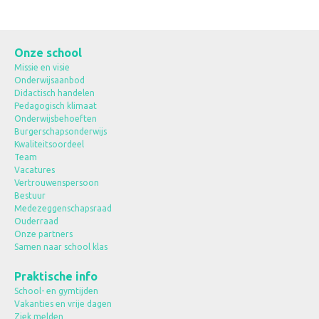
Onze school
Missie en visie
Onderwijsaanbod
Didactisch handelen
Pedagogisch klimaat
Onderwijsbehoeften
Burgerschapsonderwijs
Kwaliteitsoordeel
Team
Vacatures
Vertrouwenspersoon
Bestuur
Medezeggenschapsraad
Ouderraad
Onze partners
Samen naar school klas
Praktische info
School- en gymtijden
Vakanties en vrije dagen
Ziek melden