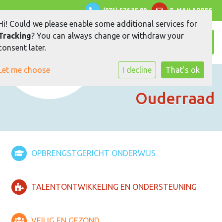
(071) 576 35 80
E-MAILADRES
Hi! Could we please enable some additional services for
Tracking
? You can always change or withdraw your
Toggle
consent later.
Let me choose
I decline
That's ok
Ouderraad
OPBRENGSTGERICHT ONDERWIJS
TALENTONTWIKKELING EN ONDERSTEUNING
VEILIG EN GEZOND